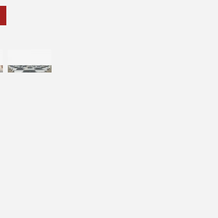
ran turismo, monovolumen, eurotaxi, remolque…)
ran turismo, monovolumen, eurotaxi, remolque…) a