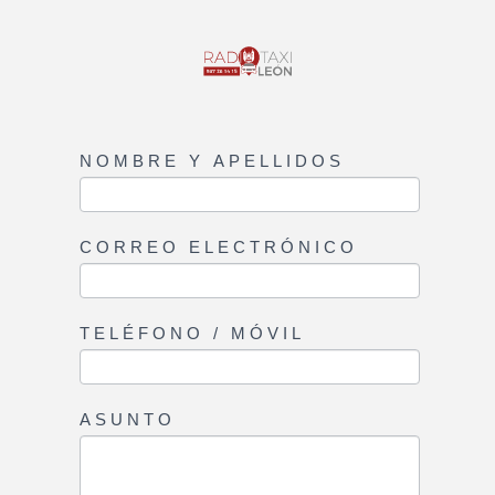
NOMBRE Y APELLIDOS
CONTACT
SI
US
ERES
HUMANO,
DEJA
CORREO ELECTRÓNICO
ESTE
CAMPO
EN
TELÉFONO / MÓVIL
BLANCO.
ASUNTO